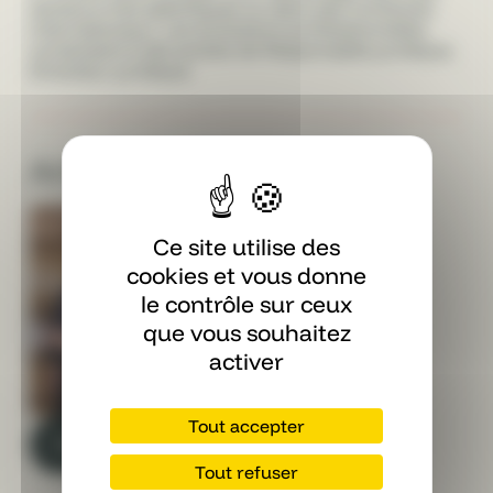
secteurs très spécifiques ou dans des contextes
internationaux. Les évolutions professionnelles
conduisent à des postes de Responsable juridique,
Directeur juridique.
Article contacts
Ce site utilise des
Guillaume Boudon
cookies et vous donne
Co-founder
le contrôle sur ceux
que vous souhaitez
activer
Tout accepter
Partager sur LinkedIn
Tout refuser