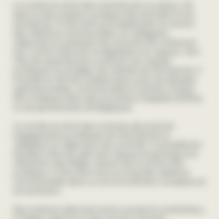
Le Juriste en droit des contrats est un acteur clé
dans la sécurisation juridique des activités d’une
entreprise. Il intervient principalement en amont
des relations commerciales, en rédigeant,
négociant et analysant les contrats afin d’assurer
leur conformité avec la législation en vigueur. Son
rôle est essentiel pour prévenir les risques
juridiques et protéger les intérêts de l’entreprise. Il
travaille en étroite collaboration avec les équipes
opérationnelles, commerciales et achats, et peut
être impliqué dans des processus d’appels d’offres
ou de partenariats stratégiques.
Le Juriste en droit des contrats sécurise les
engagements juridiques de l’entreprise en
rédigeant et négociant ses contrats. Il conseille les
équipes internes, gère les risques et participe à la
résolution des litiges. Garant de la conformité
juridique, il intervient tout au long des relations
commerciales dans un environnement complexe et
en évolution.
Ses missions alternent entre conseil et contentieux.
Il rédige, négocie et sécurise les contrats