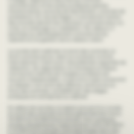
commerciaux et les actes juridiques (pactes
d’actionnaires, accords de distribution, contrats de
prestation). En cas de litiges, il coordonne l’action
des avocats devant les tribunaux commerciaux ou
civils, en arbitrage ou médiation. Par ailleurs, il
participe au développement commercial du
cabinet et à la gestion de la relation client.
Le Juriste doit maîtriser le droit des contrats, le
droit commercial et, selon le contexte, le droit
international. Il doit avoir d’excellentes capacités de
rédaction, de négociation et d’analyse juridique.
Une bonne maîtrise de l’anglais juridique est
souvent indispensable. Le parcours type comprend
un Master 2 en droit des affaires, droit privé ou
droit des contrats, complété par des stages
pratiques en entreprise ou cabinet.
En début de carrière, le salaire annuel d’un Juriste
en droit des contrats se situe généralement entre
32 000 € et 42 000 € brut annuel. Avec quelques
années d’expérience, il peut évoluer entre 50 000 €
à 70 000 € brut annuel, voire davantage dans des