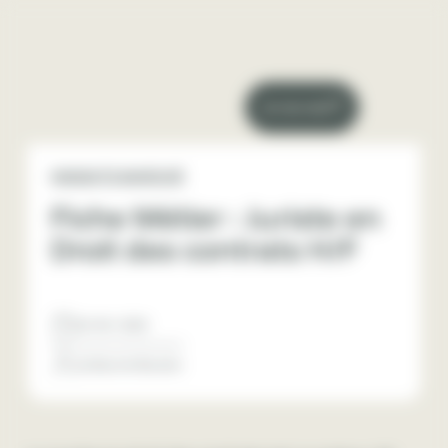
Panneau de gestion des cookies
Je recrute
INSIGHTS MARCHÉ
Fiche Métier : Juriste en
Droit des contrats H/F
02/ 09 / 2025
Guillaume Boudon