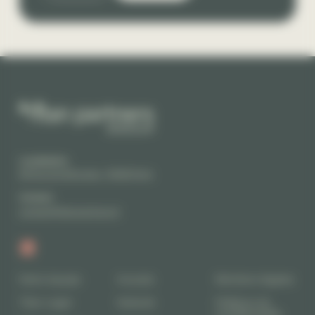
Localisation
58 Rue de Monceau, 75008 Paris
Contact
contact@titanpartners.fr
Notre équipe
Avocats
Mentions légales
Titan Legal
Notariat
Politique de
confidentialité