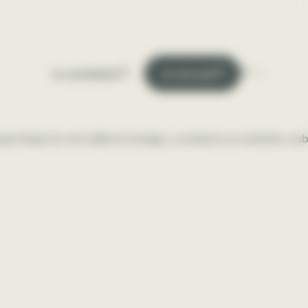
Fr
Je candidate
Je recrute