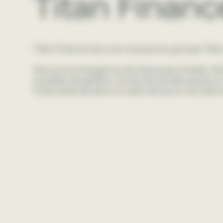
Titan Financ
Titan Finance est une marque du groupe Titan
Nous accompagnons les banques privées, fami
sociétés de gestion, fonds de private equity en
l'international dans le cadre de leurs recrutem