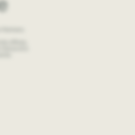
e
 Partners.
ly offices,
 france et à
ents.