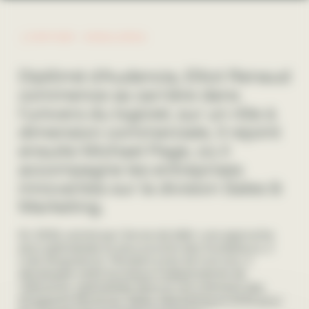
PARTNER - SINGULIER(S)
Diplômé d'Audencia, Elliot Renaud
commence sa carrière dans
l'univers du logiciel, sur un rôle à
dimension commerciale. Il rejoint
ensuite Michael Page, où il
accompagne les entreprises
innovantes sur la division Sales &
Marketing.
En 2018, animé par l'envie de bâtir une approche
plus spécialisée et plus proche des fondateurs, il
crée Singulier(s). Pendant près de huit ans, il
développe cette boutique indépendante de
référence, spécialisée dans le recrutement des
dirigeants Revenue, Sales, Marketing et GTM pour