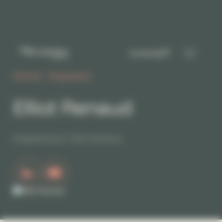
Panneau de gestion des cookies
Je recrute
Partner - Singulier(s)
Elliot Renaud
Singulier(s) by Titan Partners