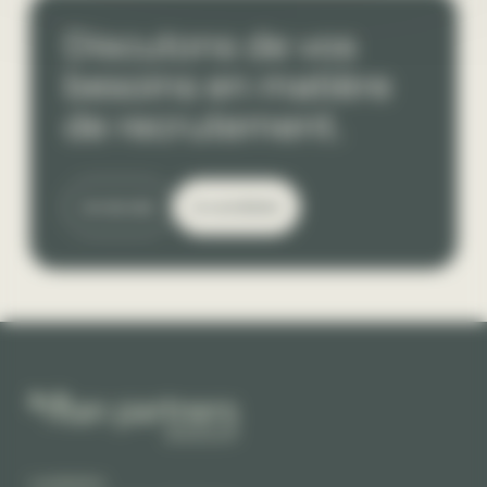
Discutons de vos
besoins en matière
de recrutement.
Je recrute
Je candidate
Localisation