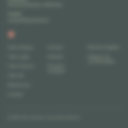
58 Rue de Monceau, 75008 Paris
Contact
contact@titanpartners.fr
Notre équipe
Avocats
Mentions légales
Titan Legal
Notariat
Politique de
confidentialité
Titan Finance
Direction
Juridique
Titan IM
Ressources
Contact
© 2026 Titan Partners. Tous droits réservés.